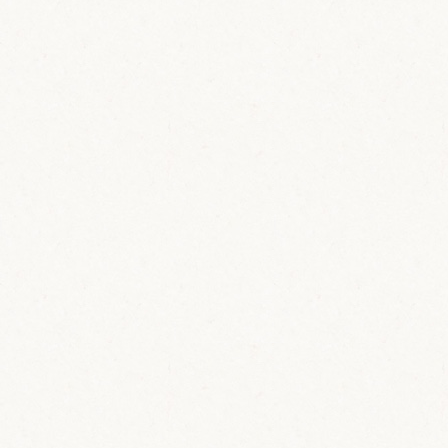
SUSCRIBIRSE
B
a
j
a
n
P
a
l
o
m
a