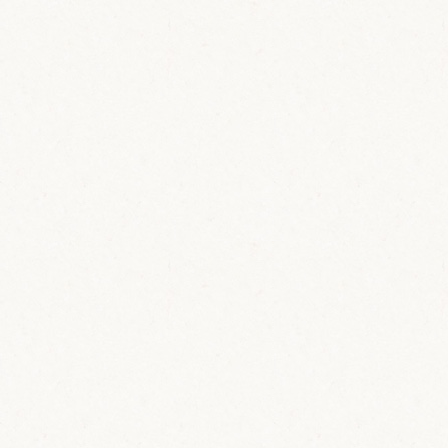
T
o
m
C
o
l
l
i
n
s