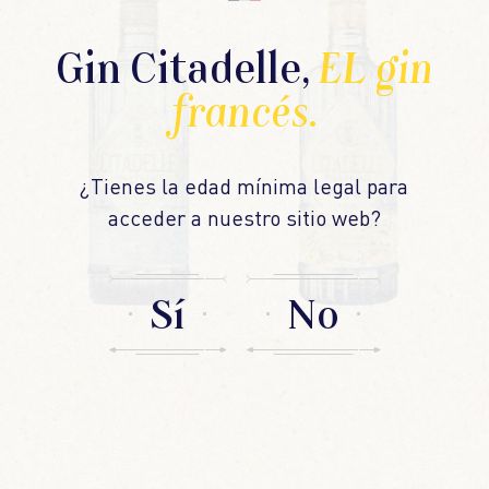
Mezcla suavemente.
G
i
n
C
i
t
a
d
e
l
l
e
,
E
L
g
i
n
Decora con una rodaja de limón.
¡Que lo disfrutes!
f
r
a
n
c
é
s
.
Otras recetas
Esencial
Medición de audiencia
¿Tienes la edad mínima legal para
Aviso publicitario
acceder a nuestro sitio web?
Suscríbete a Uncut Stories y entérate de toda la
actualidad sin filtros de Citadelle Gin.Desde
Sí
No
nuestras atrevidas innovaciones y las historias
inéditas que hay tras nuestros premiados gins,
hasta el talentoso equipo que los elabora, ¡tú serás
el primero en enterarte!
Más que un boletín, es tu acceso exclusivo…