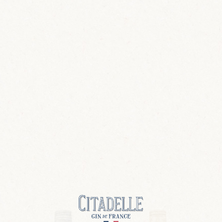
Tom Collins
Ingredientes
5cl / 1,5 oz
No Mistake Old Tom
•
2.5cl / 1 oz
Zumo de limón
•
2.5cl / 1 oz
Jarabe de goma
•
12,5cl / 4oz
Agua con gas
•
Preparación
Llena tu vaso Collins con hielo.
Añade todos los ingredientes.